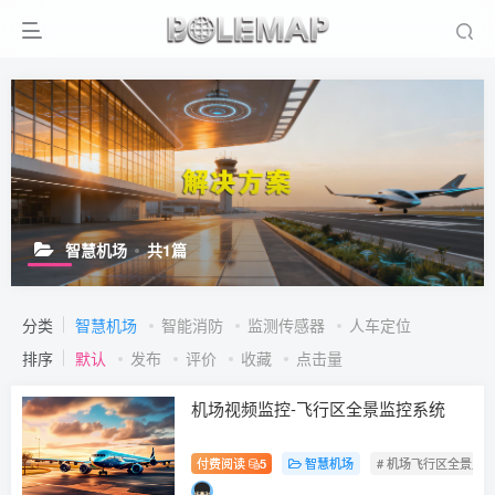
智慧机场
共1篇
分类
智慧机场
智能消防
监测传感器
人车定位
排序
默认
发布
评价
收藏
点击量
机场视频监控-飞行区全景监控系统
付费阅读
5
智慧机场
# 机场飞行区全景监