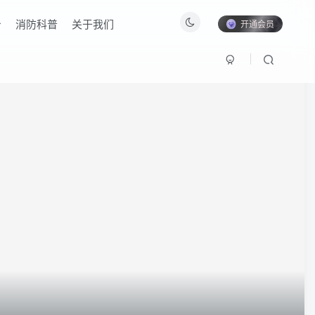
消防科普
关于我们
开通会员