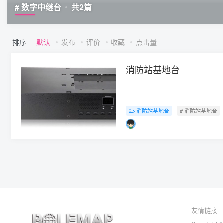
# 数字中继台
共
2
篇
排序
默认
发布
评价
收藏
点击量
消防站基地台
消防站基地台
# 消防站基地台
友情链接